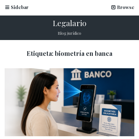
Sidebar
Browse
Legalario
Blog jurídico
Etiqueta:
biometría en banca
La firma electrónica en inscripciones escolares
12 marzo, 2026