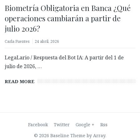
Biometría Obligatoria en Banca ¿Qué
operaciones cambiarán a partir de
julio 2026?
Carla Fuentes
24 abril, 2026
LegaLario / Respuesta del Bot IA: A partir del 1 de
julio de 2026, …
Biometría con prueba de vida: ¿Qué es y por qué es
clave para validar identidades?
READ MORE
27 febrero, 2026
Facebook
Twitter
Google +
Rss
© 2026 Baseline Theme by
Array
.