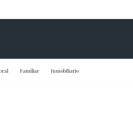
oral
Familiar
Inmobiliario