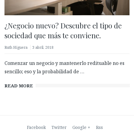
¿Negocio nuevo? Descubre el tipo de
sociedad que más te conviene.
Ruth Higuera
3 abril, 2018
Biometría con prueba de vida: ¿Qué es y por qué es
Comenzar un negocio y mantenerlo redituable no es
clave para validar identidades?
sencillo; eso y la probabilidad de …
27 febrero, 2026
READ MORE
Facebook
Twitter
Google +
Rss