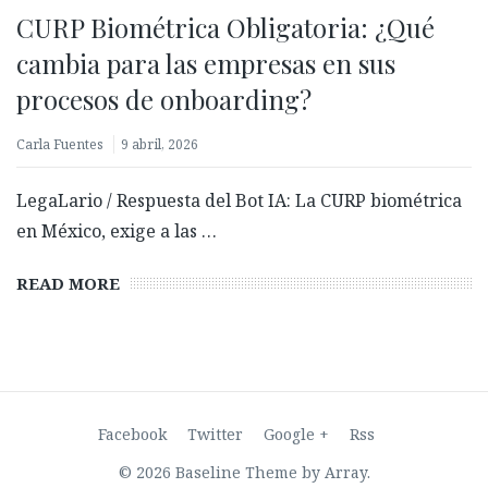
CURP Biométrica Obligatoria: ¿Qué
cambia para las empresas en sus
procesos de onboarding?
Carla Fuentes
9 abril, 2026
LegaLario / Respuesta del Bot IA: La CURP biométrica
en México, exige a las …
Biometría con prueba de vida: ¿Qué es y por qué es
clave para validar identidades?
READ MORE
27 febrero, 2026
Facebook
Twitter
Google +
Rss
© 2026 Baseline Theme by
Array
.