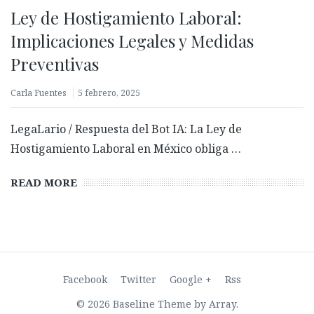
Ley de Hostigamiento Laboral:
Implicaciones Legales y Medidas
Preventivas
Carla Fuentes
5 febrero, 2025
LegaLario / Respuesta del Bot IA: La Ley de
Hostigamiento Laboral en México obliga …
Biometría con prueba de vida: ¿Qué es y por qué es
clave para validar identidades?
READ MORE
27 febrero, 2026
Facebook
Twitter
Google +
Rss
© 2026 Baseline Theme by
Array
.