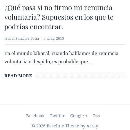
¿Qué pasa si no firmo mi renuncia
voluntaria? Supuestos en los que te
podrías encontrar.
Isabel Sanchez Peña
5 abril, 2019
En el mundo laboral, cuando hablamos de renuncia
voluntaria o despido, es probable que …
Biometría con prueba de vida: ¿Qué es y por qué es
clave para validar identidades?
READ MORE
27 febrero, 2026
Facebook
Twitter
Google +
Rss
© 2026 Baseline Theme by
Array
.