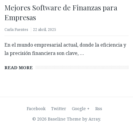
Mejores Software de Finanzas para
Empresas
Carla Fuentes
22 abril, 2025
En el mundo empresarial actual, donde la eficiencia y
la precisión financiera son clave, …
READ MORE
Biometría con prueba de vida: ¿Qué es y por qué es
clave para validar identidades?
27 febrero, 2026
Facebook
Twitter
Google +
Rss
© 2026 Baseline Theme by
Array
.