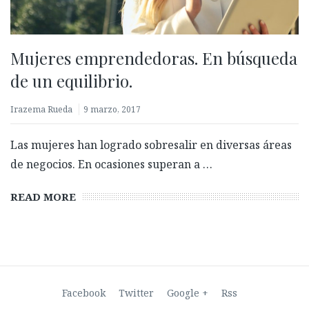
Mujeres emprendedoras. En búsqueda
de un equilibrio.
Irazema Rueda
9 marzo, 2017
Biometría con prueba de vida: ¿Qué es y por qué es
Las mujeres han logrado sobresalir en diversas áreas
clave para validar identidades?
de negocios. En ocasiones superan a …
27 febrero, 2026
READ MORE
Facebook
Twitter
Google +
Rss