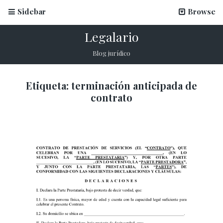
Sidebar
Browse
Legalario
Blog jurídico
Etiqueta:
terminación anticipada de
¿Qué es un ataque spoofing y cómo proteger tu
contrato
proceso de onboarding?
11 febrero, 2026