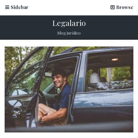
Sidebar
Browse
Legalario
Blog jurídico