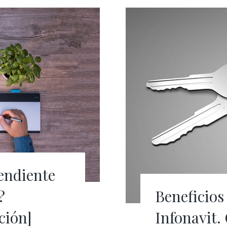
pendiente
Beneficios 
?
Infonavit.
ación]