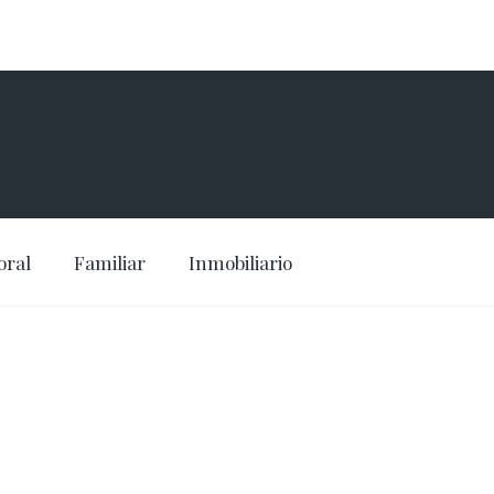
oral
Familiar
Inmobiliario