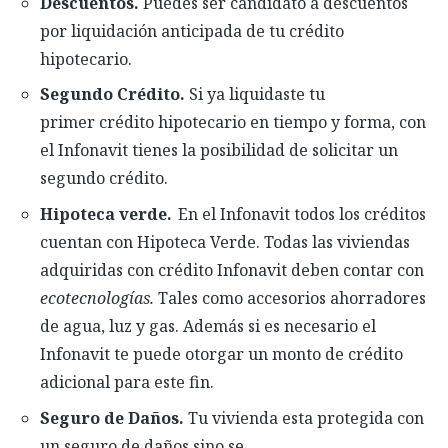
Descuentos.
Puedes ser candidato a descuentos
por liquidación anticipada de tu crédito
hipotecario.
Segundo
Crédito.
Si ya liquidaste tu
primer
crédito hipotecario
en tiempo y forma
, con
el Infonavit
tienes la posibilidad de solicitar un
segundo crédito.
Hipoteca verde.
En el Infonavit todos los créditos
cuentan con Hipoteca Verde.
Todas las viviendas
adquiridas con crédito Infonavit deben
contar con
ecotecnologías.
T
ales como
accesorios ahorradores
de agua, luz y gas. A
demás si es necesario el
Infonavit
te
puede
otorga
r
un monto de crédito
adicional
para este fin.
Seguro de Daños.
Tu vivienda esta protegida con
un seguro de daños sino se