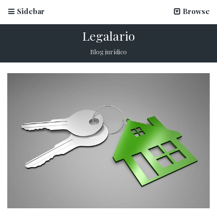
Sidebar
Browse
Legalario
Blog jurídico