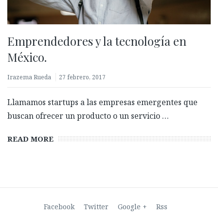
Emprendedores y la tecnología en
México.
Irazema Rueda
27 febrero, 2017
Biometría con prueba de vida: ¿Qué es y por qué es
Llamamos startups a las empresas emergentes que
clave para validar identidades?
buscan ofrecer un producto o un servicio …
27 febrero, 2026
READ MORE
Facebook
Twitter
Google +
Rss