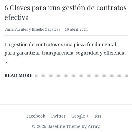
6 Claves para una gestión de contratos
efectiva
Carla Fuentes y Braulio Zacarías
16 abril, 2024
La gestión de contratos es una pieza fundamental
para garantizar transparencia, seguridad y eficiencia
…
Biometría con prueba de vida: ¿Qué es y por qué es
READ MORE
clave para validar identidades?
27 febrero, 2026
Facebook
Twitter
Google +
Rss
© 2026 Baseline Theme by
Array
.