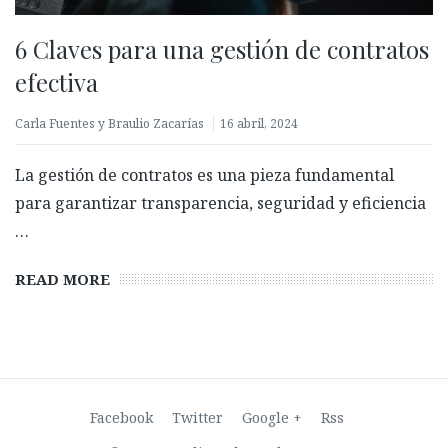
6 Claves para una gestión de contratos
efectiva
Carla Fuentes y Braulio Zacarías
16 abril, 2024
La gestión de contratos es una pieza fundamental
para garantizar transparencia, seguridad y eficiencia
Biometría con prueba de vida: ¿Qué es y por qué es
…
clave para validar identidades?
27 febrero, 2026
READ MORE
Facebook
Twitter
Google +
Rss