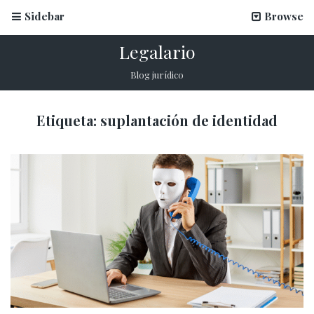
Sidebar
Browse
Legalario
¿Qué es un ataque spoofing y cómo proteger tu
proceso de onboarding?
Blog jurídico
11 febrero, 2026
Etiqueta:
suplantación de identidad