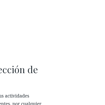
ección de
us actividades
entes, por cualquier