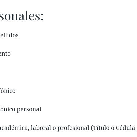
sonales:
llidos
ento
ónico
nico personal
émica, laboral o profesional (Título o Cédula 