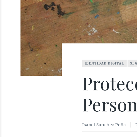
IDENTIDAD DIGITAL
SE
Protec
Person
Isabel Sanchez Peña