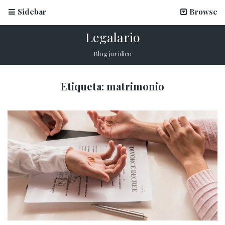
Sidebar
Browse
Legalario
Biometría con prueba de vida: ¿Qué es y por qué es
Blog jurídico
clave para validar identidades?
27 febrero, 2026
Etiqueta:
matrimonio