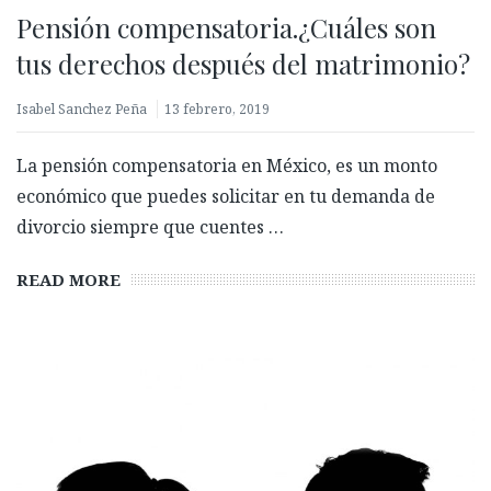
Pensión compensatoria.¿Cuáles son
¿Qué es un ataque spoofing y cómo proteger tu
tus derechos después del matrimonio?
proceso de onboarding?
11 febrero, 2026
Isabel Sanchez Peña
13 febrero, 2019
La pensión compensatoria en México, es un monto
económico que puedes solicitar en tu demanda de
divorcio siempre que cuentes …
READ MORE