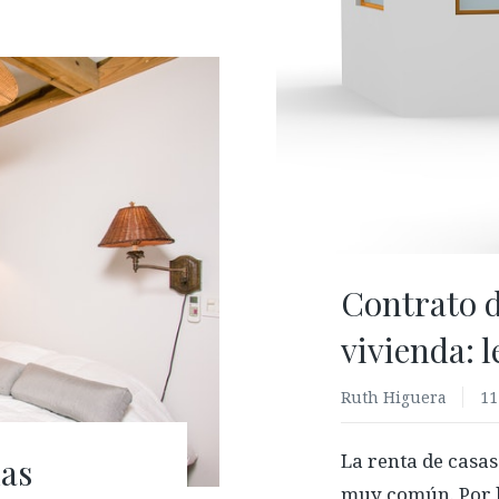
Contrato 
vivienda: l
Ruth Higuera
11
La renta de casa
las
muy común. Por l