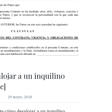
ojar a un inquilino
e]
a
29 mayo, 2018
te cómo desalojar a un inquilino