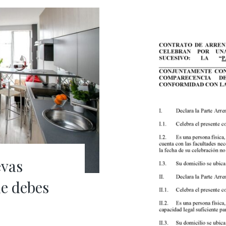
evas
ue debes