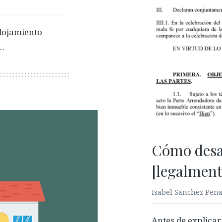
alojamiento
…
Cómo desal
[legalment
Isabel Sanchez Peñ
Antes de explicar