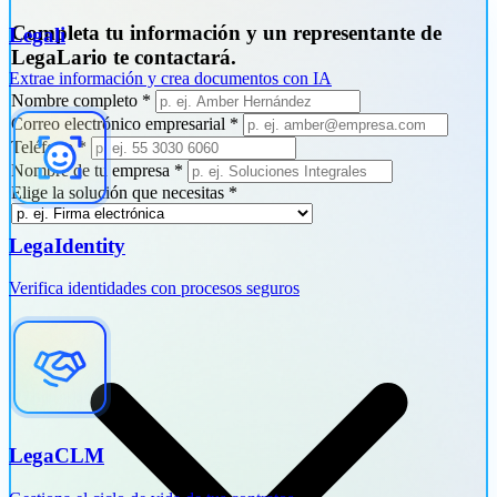
Completa tu información y un representante de
Legali
LegaLario te contactará.
Extrae información y crea documentos con IA
Nombre completo
*
Correo electrónico empresarial
*
Teléfono
*
Nombre de tu empresa
*
Elige la solución que necesitas
*
LegaIdentity
Verifica identidades con procesos seguros
LegaCLM