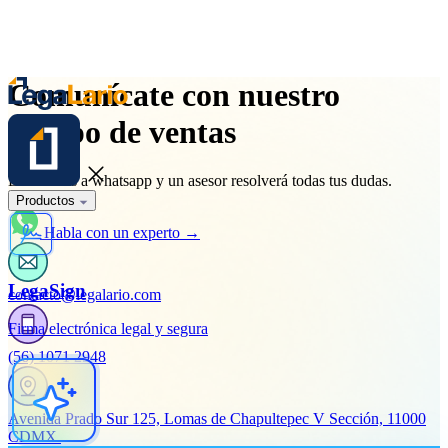
Comunícate
con nuestro
equipo de ventas
Escríbenos a whatsapp y un asesor resolverá todas tus dudas.
Productos
Habla con un experto →
LegaSign
contacto@legalario.com
Firma electrónica legal y segura
(56) 1071 2948
Avenida Prado Sur 125, Lomas de Chapultepec V Sección, 11000
CDMX.