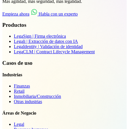
Más agilidad, más seguridad, más legalidad.
Empieza ahora
Habla con un experto
Productos
LegaSign
| Firma electrónica
Legali
| Extracción de datos con IA
LegaIdentity
| Validación de identidad
LegaCLM
| Contract Lifecycle Management
Casos de uso
Industrias
Finanzas
Retail
Inmobiliaria/Construcción
Otras industrias
Áreas de Negocio
Legal