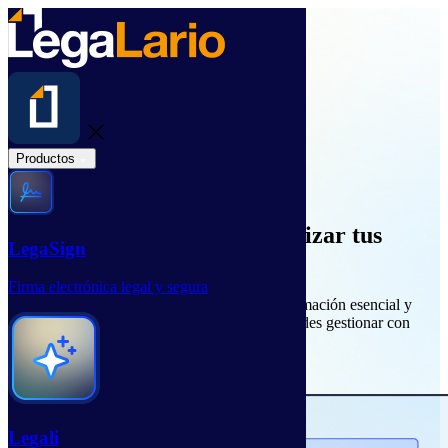
Productos
Usa nuestra IA para automatizar
tus
LegaSign
procesos contractuales
Firma electrónica legal y segura
Con nuestra Inteligencia Artificial, extrae información esencial y
crea documentos basados en plantillas que puedes gestionar con
facilidad: descargar, compartir o firmar.
Déjanos tus datos
Habla con un experto
Legali