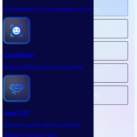
Extrae información y crea documentos con IA
LegaIdentity
Verifica identidades con procesos seguros
LegaCLM
Gestiona el ciclo de vida de tus contratos
Catálogo de formatos
Planes