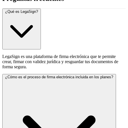
Norberto Leyva López
Sergio Gordillo
Gerente de Innovación en ConCrédito
CEO KC Rentas
¿Qué es LegaSign?
LegaSign es una plataforma de firma electrónica que te permite
crear, firmar con validez jurídica y resguardar tus documentos de
forma segura.
¿Cómo es el proceso de firma electrónica incluida en los planes?