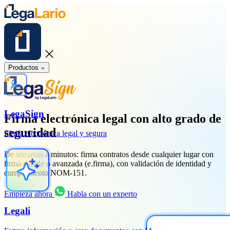
Productos
LegaSign
Firma electrónica
legal con alto grado de
seguridad
Firma electrónica legal y segura
De semanas a minutos: firma contratos desde cualquier lugar con
firma simple o avanzada (e.firma), con validación de identidad y
cumplimiento NOM-151.
Empieza ahora
Habla con un experto
Legali