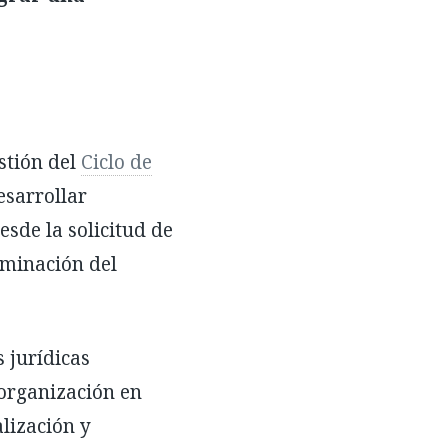
stión del
Ciclo de
esarrollar
sde la solicitud de
rminación del
 jurídicas
 organización en
alización y