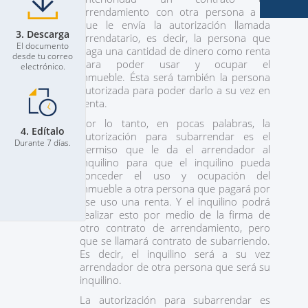
arrendamiento con otra persona a la
que le envía la autorización llamada
3. Descarga
arrendatario, es decir, la persona que
El documento
paga una cantidad de dinero como renta
desde tu correo
para poder usar y ocupar el
electrónico.
inmueble. Ésta será también la persona
autorizada para poder darlo a su vez en
renta.
Por lo tanto, en pocas palabras, la
4. Edítalo
autorización para subarrendar es el
Durante 7 días.
permiso que le da el arrendador al
inquilino para que el inquilino pueda
conceder el uso y ocupación del
inmueble a otra persona que pagará por
ese uso una renta. Y el inquilino podrá
realizar esto por medio de la firma de
otro contrato de arrendamiento, pero
que se llamará contrato de subarriendo.
Es decir, el inquilino será a su vez
arrendador de otra persona que será su
inquilino.
La autorización para subarrendar es