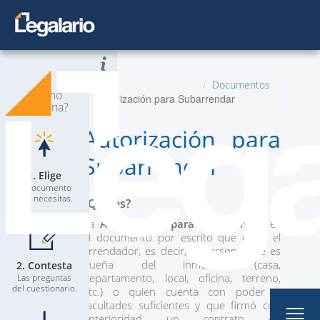
Todos los Documentos
Inicio
Documentos
¿Cómo
Autorización para Subarrendar
Planes
Nuevo
funciona?
Autorización para
Contacta a un Abogado
Subarrendar
Blog
1. Elige
El documento
que necesitas.
¿Qué es?
La
Autorización para Subarrendar
es
el documento por escrito que envía el
arrendador, es decir, la persona que es
dueña del inmueble (casa,
2. Contesta
Mi Perfil
departamento, local, oficina, terreno,
Las preguntas
del cuestionario.
etc.) o quien cuenta con poder o
facultades suficientes y que firmó con
anterioridad un contrato de