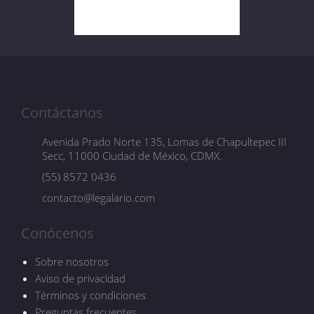
Contáctanos
Avenida Prado Norte 135, Lomas de Chapultepec III
Secc, 11000 Ciudad de México, CDMX.
(55) 8572 0436
contacto@legalario.com
Conócenos
Sobre nosotros
Aviso de privacidad
Términos y condiciones
Preguntas frecuentes