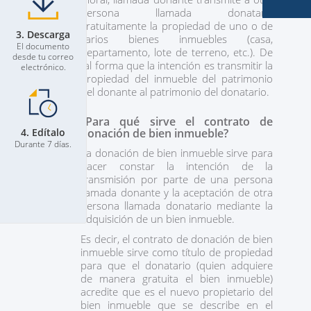
persona llamada donataria
gratuitamente la propiedad de uno o de
3. Descarga
varios bienes inmuebles (casa,
El documento
departamento, lote de terreno, etc.). De
desde tu correo
tal forma que la intención es transmitir la
electrónico.
propiedad del inmueble del patrimonio
del donante al patrimonio del donatario.
¿Para qué sirve el contrato de
4. Edítalo
donación de bien inmueble?
Durante 7 días.
La donación de bien inmueble sirve para
hacer constar la intención de la
transmisión por parte de una persona
llamada donante y la aceptación de otra
persona llamada donatario mediante la
adquisición de un bien inmueble.
Es decir, el contrato de donación de bien
inmueble sirve como título de propiedad
para que el donatario (quien adquiere
de manera gratuita el bien inmueble)
acredite que es el nuevo propietario del
bien inmueble que se describe en el