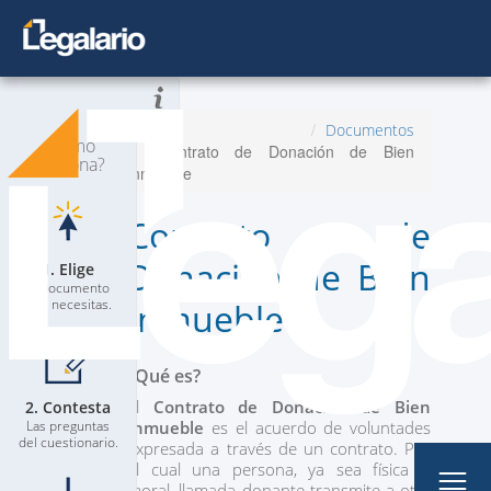
Todos los Documentos
Inicio
Documentos
¿Cómo
Contrato de Donación de Bien
Planes
Nuevo
funciona?
Inmueble
Contacta a un Abogado
Contrato de
Blog
Donación de Bien
1. Elige
El documento
que necesitas.
Inmueble
¿Qué es?
El
Contrato de
Donación de Bien
2. Contesta
Mi Perfil
Las preguntas
Inmueble
es el acuerdo de voluntades
del cuestionario.
expresada a través de un contrato. Por
el cual una persona, ya sea física o
moral, llamada donante transmite a otra