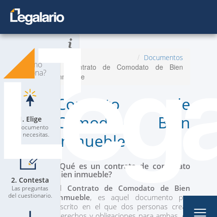
Todos los Documentos
Inicio
Documentos
¿Cómo
Contrato de Comodato de Bien
Planes
Nuevo
funciona?
Inmueble
Contacta a un Abogado
Contrato de
Blog
Comodato Bien
1. Elige
El documento
que necesitas.
Inmueble
¿Qué es un contrato de comodato
bien inmueble?
2. Contesta
Mi Perfil
El
Contrato de Comodato de Bien
Las preguntas
del cuestionario.
Inmueble
, es aquel documento por
escrito en el que dos personas crean
derechos y obligaciones para ambas, en