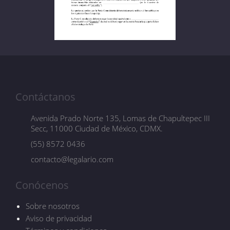
Contáctanos
Avenida Prado Norte 135, Lomas de Chapultepec III
Secc, 11000 Ciudad de México, CDMX.
(55) 8572 0436
contacto@legalario.com
Conócenos
Sobre nosotros
Aviso de privacidad