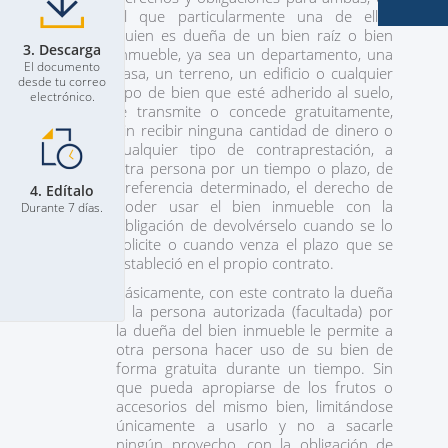
el que particularmente una de ellas
quien es dueña de un bien raíz o bien
3. Descarga
inmueble, ya sea un departamento, una
El documento
casa, un terreno, un edificio o cualquier
desde tu correo
tipo de bien que esté adherido al suelo,
electrónico.
le transmite o concede gratuitamente,
sin recibir ninguna cantidad de dinero o
cualquier tipo de contraprestación, a
otra persona por un tiempo o plazo, de
preferencia determinado, el derecho de
4. Edítalo
poder usar el bien inmueble con la
Durante 7 días.
obligación de devolvérselo cuando se lo
solicite o cuando venza el plazo que se
estableció en el propio contrato.
Básicamente, con este contrato la dueña
o la persona autorizada (facultada) por
la dueña del bien inmueble le permite a
otra persona hacer uso de su bien de
forma gratuita durante un tiempo. Sin
que pueda apropiarse de los frutos o
accesorios del mismo bien, limitándose
únicamente a usarlo y no a sacarle
ningún provecho, con la obligación de