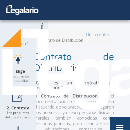
Todos los Documentos
Inicio
Documentos
¿Cómo
Contrato de Distribución
Planes
Nuevo
funciona?
Contrato de
Contacta a un Abogado
Distribución
Blog
1. Elige
El documento
que necesitas.
¿Qué es un Contrato de
Distribución?
El
Contrato de Distribución
, es el
documento jurídico en el que se expresa
el acuerdo de voluntades al que llegaron
2. Contesta
Mi Perfil
dos personas, ya sean personas físicas o
Las preguntas
del cuestionario.
morales también conocidas como
personas jurídicas, para crear derechos
y obligaciones comerciales o