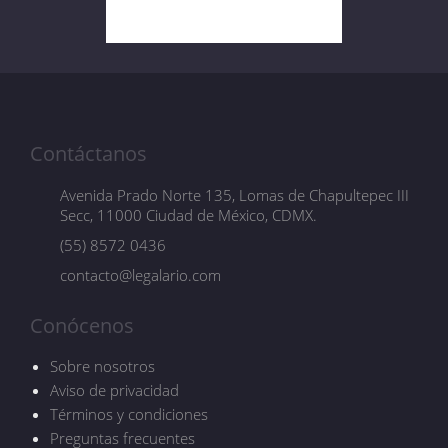
Contáctanos
Avenida Prado Norte 135, Lomas de Chapultepec III
Secc, 11000 Ciudad de México, CDMX.
(55) 8572 0436
contacto@legalario.com
Conócenos
Sobre nosotros
Aviso de privacidad
Términos y condiciones
Preguntas frecuentes