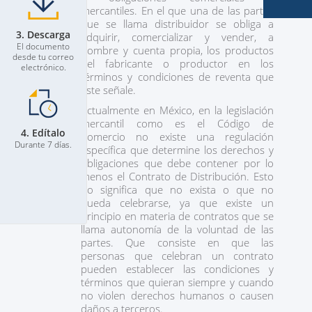
mercantiles. En el que una de las partes
que se llama distribuidor se obliga a
3. Descarga
adquirir, comercializar y vender, a
El documento
nombre y cuenta propia, los productos
desde tu correo
del fabricante o productor en los
electrónico.
términos y condiciones de reventa que
éste señale.
Actualmente en México, en la legislación
mercantil como es el Código de
4. Edítalo
Comercio no existe una regulación
Durante 7 días.
específica que determine los derechos y
obligaciones que debe contener por lo
menos el Contrato de Distribución. Esto
no significa que no exista o que no
pueda celebrarse, ya que existe un
principio en materia de contratos que se
llama autonomía de la voluntad de las
partes. Que consiste en que las
personas que celebran un contrato
pueden establecer las condiciones y
términos que quieran siempre y cuando
no violen derechos humanos o causen
daños a terceros.