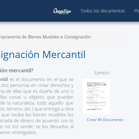
Todos los documentos
Pl
mpraventa de Bienes Muebles a Consignación
ignación Mercantil
ión mercantil?
Ejemplo:
ntil
es el documento en el que se
n dos personas en crear derechos y
una de ellas que es dueña de uno o
llas cosas u objetos que pueden
e la naturaleza, todo aquello que
o, terreno, etc.) que entrega a otra
 que recibe los bienes muebles los
Crear Mi Documento
minada de dinero de acuerdo con lo
si no los vende, se los devuelva al
fueron entregados.