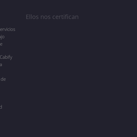
Ellos nos certifican
ervicios
ajo
de
Cabify
a
 de
d