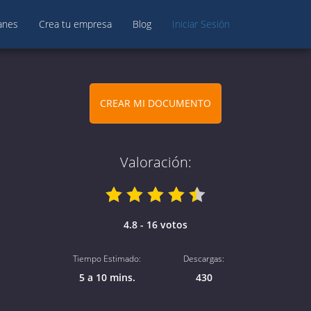
anes
Crea tu empresa
Blog
Iniciar Sesión
CREAR MI DOCUMENTO
Valoración:
4.8 - 16 votos
Tiempo Estimado:
Descargas:
5 a 10 mins.
430