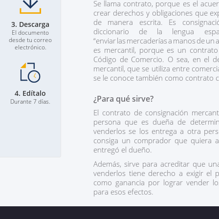
Se llama contrato, porque es el acue
crear derechos y obligaciones que ex
de manera escrita. Es consignac
3. Descarga
diccionario de la lengua esp
El documento
desde tu correo
“enviar las mercaderías a manos de un
electrónico.
es mercantil, porque es un contrat
Código de Comercio. O sea, en el d
mercantil, que se utiliza entre comerc
se le conoce también como contrato 
4. Edítalo
¿Para qué sirve?
Durante 7 días.
El contrato de consignación mercan
persona que es dueña de determin
venderlos se los entrega a otra pe
consiga un comprador que quiera ad
entregó el dueño.
Además, sirve para acreditar que un
venderlos tiene derecho a exigir el
como ganancia por lograr vender lo
para esos efectos.
¿Quiénes intervienen?