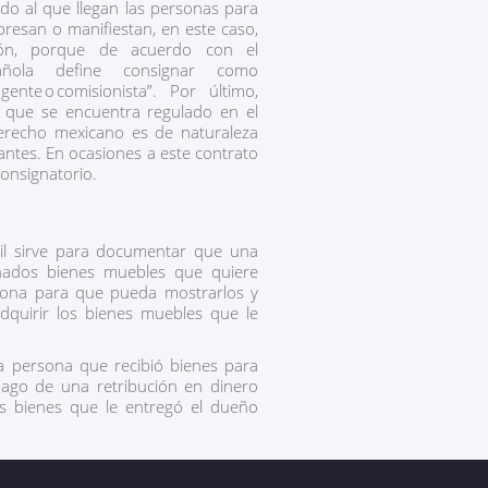
rdo al que llegan las personas para
presan o manifiestan, en este caso,
ión, porque de acuerdo con el
añola define consignar como
 agente o comisionista”. Por último,
o que se encuentra regulado en el
erecho mexicano es de naturaleza
iantes. En ocasiones a este contrato
consignatorio.
til sirve para documentar que una
ados bienes muebles que quiere
rsona para que pueda mostrarlos y
quirir los bienes muebles que le
a persona que recibió bienes para
 pago de una retribución en dinero
s bienes que le entregó el dueño