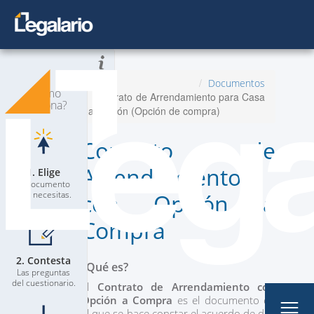
Todos los Documentos
Inicio
Documentos
¿Cómo
Contrato de Arrendamiento para Casa
Planes
Nuevo
funciona?
Habitación (Opción de compra)
Contacta a un Abogado
Contrato de
Blog
Arrendamiento
1. Elige
El documento
que necesitas.
con Opción a
Compra
2. Contesta
Mi Perfil
¿Qué es?
Las preguntas
del cuestionario.
El
Contrato de Arrendamiento con
Opción a Compra
es el documento en
el que se hace constar el acuerdo de dos