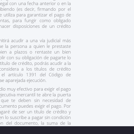
legal con una fecha anterior o en la
biendo (es decir, firmando por el
 utiliza para garantizar el pago de
ntas, para fungir como obligado
hacer disposiciones de un crédito
tirá acudir a una vía judicial más
ue la persona a quien le prestaste
bien a plazos o rentaste un bien
ir con su obligación de pagarte lo
ítulo de crédito, podrás acudir a la
 considera a los títulos de crédito
 el artículo 1391 del Código de
e aparejada ejecución.
io muy efectivo para exigir el pago
ecutiva mercantil te abre la puerta
 que te deben sin necesidad de
ocumento puedes exigir el pago. Por
agaré de ser un título de crédito y
en lo suscribe a pagar sin condición
ión del documento, la suma de la