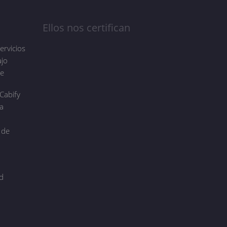
Ellos nos certifican
ervicios
ajo
de
Cabify
a
 de
d