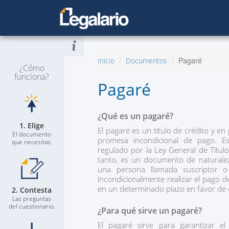
Pagaré
Inicio
Documentos
¿Cómo
funciona?
Pagaré
¿Qué es un pagaré?
1. Elige
El pagaré es un título de crédito y en 
El documento
promesa incondicional de pago. E
que necesitas.
regulado por la Ley General de Títul
tanto, es un documento de naturale
una persona llamada suscriptor o
incondicionalmente realizar el pago
en un determinado plazo en favor de o
2. Contesta
Las preguntas
del cuestionario.
¿Para qué sirve un pagaré?
El pagaré sirve para garantizar e