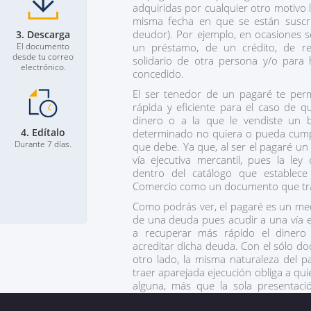
adquiridas por cualquier otro motivo 
misma fecha en que se están suscri
deudor). Por ejemplo, en ocasiones se
3. Descarga
El documento
un préstamo, de un crédito, de re
desde tu correo
solidario de otra persona y/o para 
electrónico.
concedido.
El ser tenedor de un pagaré te permi
rápida y eficiente para el caso de q
dinero o a la que le vendiste un 
4. Edítalo
determinado no quiera o pueda cumpl
Durante 7 días.
que debe. Ya que, al ser el pagaré un t
vía ejecutiva mercantil, pues la ley
dentro del catálogo que establece
Comercio como un documento que tra
Como podrás ver, el pagaré es un med
de una deuda pues acudir a una vía ej
a recuperar más rápido el dinero
acreditar dicha deuda. Con el sólo d
otro lado, la misma naturaleza del p
traer aparejada ejecución obliga a qui
alguna, más que la sola presentac
cantidad que indica el mismo pagaré.