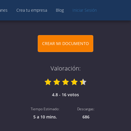
anes
Crea tu empresa
Blog
Iniciar Sesión
CREAR MI DOCUMENTO
Valoración:
4.8 - 16 votos
Tiempo Estimado:
Descargas:
5 a 10 mins.
686