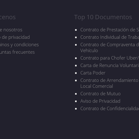
cenos
Top 10 Documentos
 se compromete a pagar la suma de
utura fija o determinable.
e nosotros
Contrato de Prestación de S
 cuya orden debe hacerse el pago
o de privacidad
Contrato Individual de Trab
inos y condiciones
Contrato de Compraventa 
Vehículo
untas frecuentes
Contrato para Chofer Uber/
 contenga cada uno de estos
Carta de Renuncia Voluntari
gura jurídica y podría entenderse
Carta Poder
dico sin el carácter de título de
Contrato de Arrendamiento
Local Comercial
nte que el documento contenga de
Contrato de Mutuo
”, de tal forma que se entienda de
e trata.
Aviso de Privacidad
Contrato de Confidencialida
ago.
La promesa incondicional de
e dinero. No se puede omitir la
r términos genéricos. Debe ser
n caso de que se generen intereses
 documento.